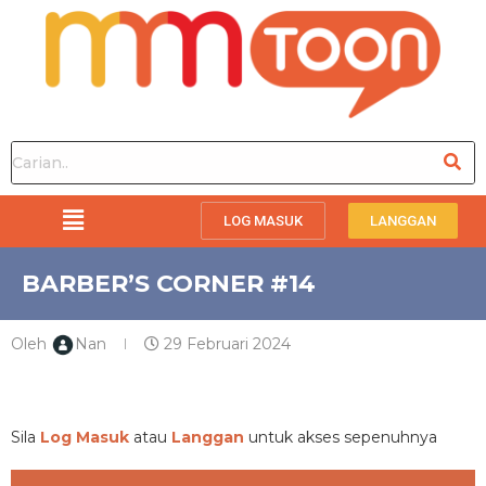
LOG MASUK
LANGGAN
BARBER’S CORNER #14
Oleh
Nan
29 Februari 2024
PREMIUM
Sila
Log Masuk
atau
Langgan
untuk akses sepenuhnya