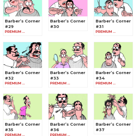
Barber’s Corner
Barber’s Corner
Barber’s Corner
#29
#30
#31
PREMIUM …
PREMIUM …
Barber’s Corner
Barber’s Corner
Barber’s Corner
#32
#33
#34
PREMIUM …
PREMIUM …
PREMIUM …
Barber’s Corner
Barber’s Corner
Barber’s Corner
#35
#36
#37
PREMIUM …
PREMIUM …