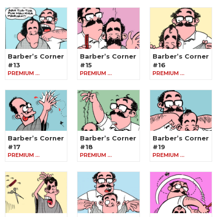
Barber’s Corner
Barber’s Corner
Barber’s Corner
#13
#15
#16
PREMIUM …
PREMIUM …
PREMIUM …
Barber’s Corner
Barber’s Corner
Barber’s Corner
#17
#18
#19
PREMIUM …
PREMIUM …
PREMIUM …