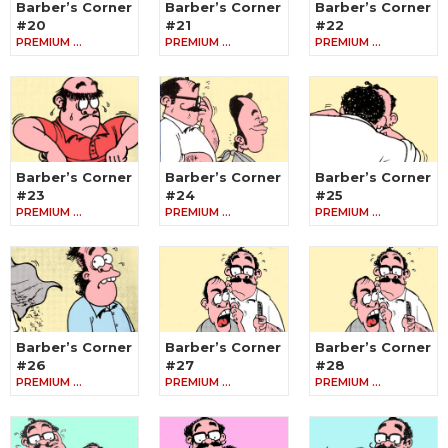
Barber’s Corner
Barber’s Corner
Barber’s Corner
#20
#21
#22
PREMIUM …
PREMIUM …
PREMIUM …
Barber’s Corner
Barber’s Corner
Barber’s Corner
#23
#24
#25
PREMIUM …
PREMIUM …
PREMIUM …
Barber’s Corner
Barber’s Corner
Barber’s Corner
#26
#27
#28
PREMIUM …
PREMIUM …
PREMIUM …