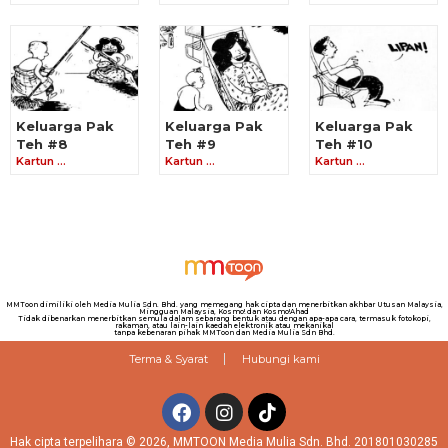
Keluarga Pak
Keluarga Pak
Keluarga Pak
Teh #8
Teh #9
Teh #10
Kartun …
Kartun …
Kartun …
MMToon dimiliki oleh Media Mulia Sdn. Bhd. yang memegang hak cipta dan menerbitkan akhbar Utusan Malaysia,
Mingguan Malaysia, Kosmo! dan Kosmo!Ahad
Tidak dibenarkan menerbitkan semula dalam sebarang bentuk atau dengan apa-apa cara, termasuk fotokopi,
rakaman, atau lain-lain kaedah elektronik atau mekanikal
tanpa kebenaran pihak MMToon dan Media Mulia Sdn Bhd.
Terma & Syarat
Hubungi kami
Hak cipta terpelihara © 2026, MMTOON Media Mulia Sdn. Bhd. 201801030285