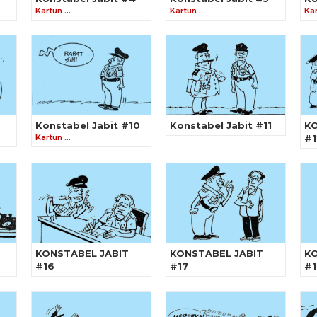
Kartun …
Kartun …
Ka
9
Konstabel Jabit #10
Konstabel Jabit #11
KO
Kartun …
#1
KONSTABEL JABIT
KONSTABEL JABIT
KO
#16
#17
#1