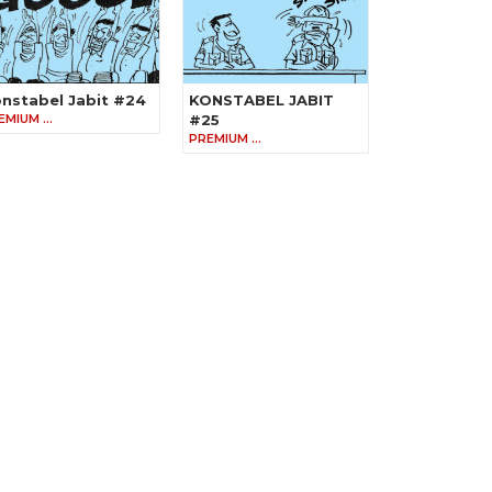
nstabel Jabit #24
KONSTABEL JABIT
EMIUM …
#25
PREMIUM …