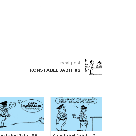
next post
KONSTABEL JABIT #2
nstabel Jabit #6
Konstabel Jabit #7