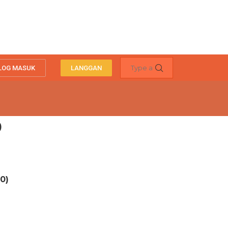
LOG MASUK
LANGGAN
)
0)