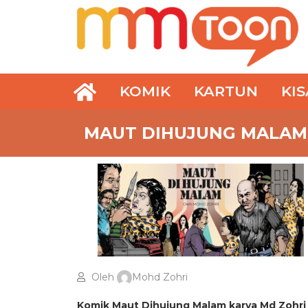
KOMIK
KARTUN
KI
MAUT DIHUJUNG MALAM
Oleh
Mohd Zohri
Komik Maut Dihujung Malam karya Md Zohri