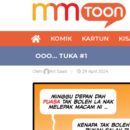
KOMIK
KARTUN
KI
OOO… TUKA #1
Oleh
Art Saad
29 April 2024