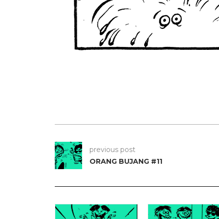
previous post
ORANG BUJANG #11