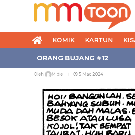
KOMIK
KARTUN
KI
ORANG BUJANG #12
Oleh
Midie
5 Mac 2024