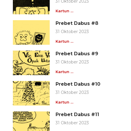
31 Oktober 2023
Kartun …
Prebet Dabus #8
31 Oktober 2023
Kartun …
Prebet Dabus #9
31 Oktober 2023
Kartun …
Prebet Dabus #10
31 Oktober 2023
Kartun …
Prebet Dabus #11
31 Oktober 2023