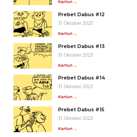
Kartun …
Prebet Dabus #12
31 Oktober 2023
Kartun …
Prebet Dabus #13
31 Oktober 2023
Kartun …
Prebet Dabus #14
31 Oktober 2023
Kartun …
Prebet Dabus #15
31 Oktober 2023
Kartun …