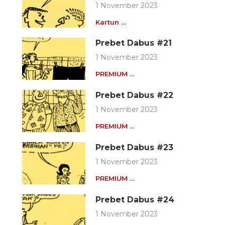
1 November 2023
Kartun …
Prebet Dabus #21
1 November 2023
PREMIUM …
Prebet Dabus #22
1 November 2023
PREMIUM …
Prebet Dabus #23
1 November 2023
PREMIUM …
Prebet Dabus #24
1 November 2023