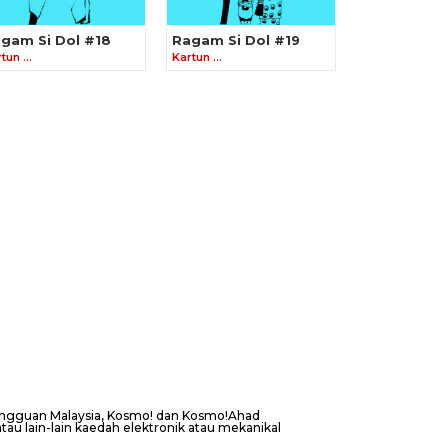
gam Si Dol #18
Ragam Si Dol #19
rtun …
Kartun …
Mingguan Malaysia, Kosmo! dan Kosmo!Ahad
au lain-lain kaedah elektronik atau mekanikal