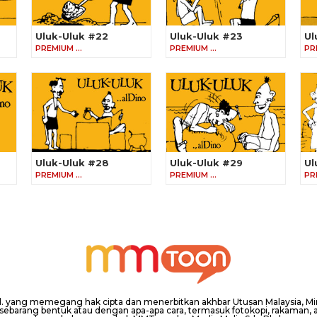
Uluk-Uluk #22
Uluk-Uluk #23
Ul
PREMIUM …
PREMIUM …
PR
Uluk-Uluk #28
Uluk-Uluk #29
Ul
PREMIUM …
PREMIUM …
PR
hd. yang memegang hak cipta dan menerbitkan akhbar Utusan Malaysia, 
barang bentuk atau dengan apa-apa cara, termasuk fotokopi, rakaman, at