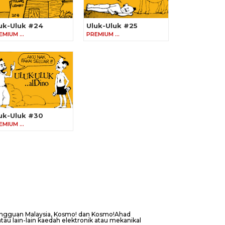
uk-Uluk #24
Uluk-Uluk #25
EMIUM …
PREMIUM …
uk-Uluk #30
EMIUM …
Mingguan Malaysia, Kosmo! dan Kosmo!Ahad
au lain-lain kaedah elektronik atau mekanikal