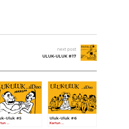
next post
ULUK-ULUK #17
uk-Uluk #5
Uluk-Uluk #6
rtun …
Kartun …