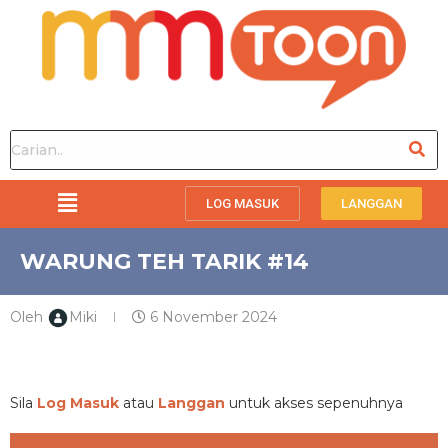
LOG MASUK
LANGGAN
WARUNG TEH TARIK #14
Oleh
Miki
6 November 2024
PREMIUM
Sila
Log Masuk
atau
Langgan
untuk akses sepenuhnya