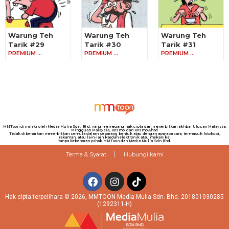
Warung Teh
Warung Teh
Warung Teh
Tarik #29
Tarik #30
Tarik #31
PREMIUM …
PREMIUM …
PREMIUM …
MMToon dimiliki oleh Media Mulia Sdn. Bhd. yang memegang hak cipta dan menerbitkan akhbar Utusan Malaysia,
Mingguan Malaysia, Kosmo! dan Kosmo!Ahad
Tidak dibenarkan menerbitkan semula dalam sebarang bentuk atau dengan apa-apa cara, termasuk fotokopi,
rakaman, atau lain-lain kaedah elektronik atau mekanikal
tanpa kebenaran pihak MMToon dan Media Mulia Sdn Bhd.
Terma & Syarat
Hubungi kami
Hak cipta terpelihara © 2026, MMTOON Media Mulia Sdn. Bhd. 201801030285
(1292311-H)