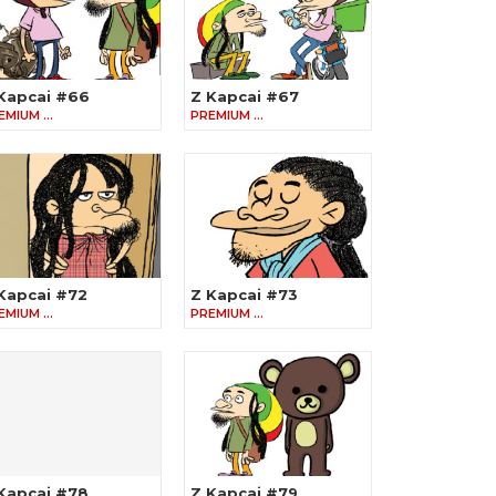
Kapcai #66
Z Kapcai #67
EMIUM …
PREMIUM …
Kapcai #72
Z Kapcai #73
EMIUM …
PREMIUM …
Kapcai #78
Z Kapcai #79