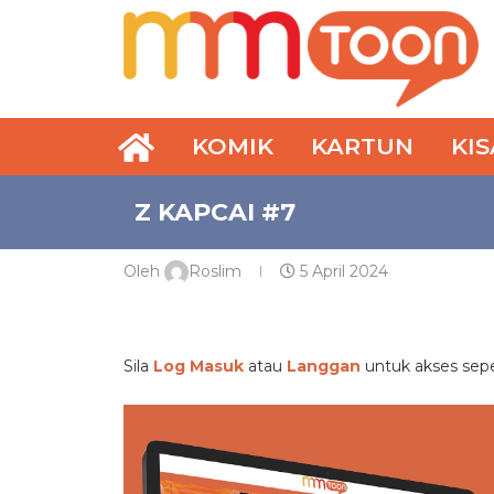
KOMIK
KARTUN
KI
Z KAPCAI #7
Oleh
Roslim
5 April 2024
PREMIUM
Sila
Log Masuk
atau
Langgan
untuk akses se