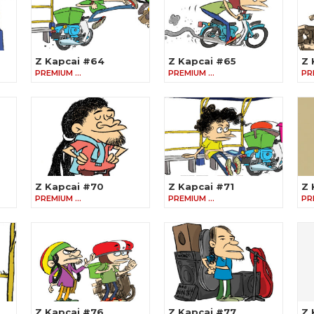
Z Kapcai #64
Z Kapcai #65
Z 
PREMIUM …
PREMIUM …
PR
Z Kapcai #70
Z Kapcai #71
Z 
PREMIUM …
PREMIUM …
PR
Z Kapcai #76
Z Kapcai #77
Z 