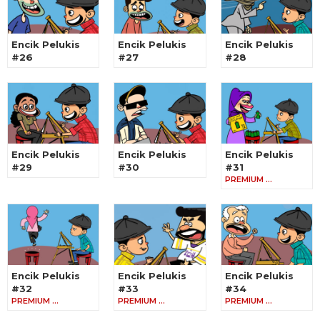
Encik Pelukis
Encik Pelukis
Encik Pelukis
#26
#27
#28
Encik Pelukis
Encik Pelukis
Encik Pelukis
#29
#30
#31
PREMIUM …
Encik Pelukis
Encik Pelukis
Encik Pelukis
#32
#33
#34
PREMIUM …
PREMIUM …
PREMIUM …