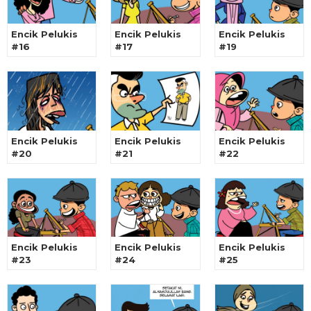
Encik Pelukis
Encik Pelukis
Encik Pelukis
#16
#17
#19
Encik Pelukis
Encik Pelukis
Encik Pelukis
#20
#21
#22
Encik Pelukis
Encik Pelukis
Encik Pelukis
#23
#24
#25