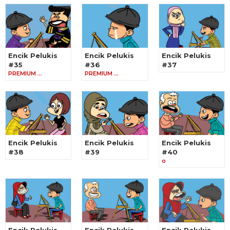
Encik Pelukis
Encik Pelukis
Encik Pelukis
#35
#36
#37
PREMIUM …
PREMIUM …
Encik Pelukis
Encik Pelukis
Encik Pelukis
#38
#39
#40
o
Encik Pelukis
Encik Pelukis
Encik Pelukis