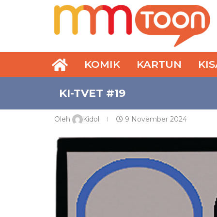
KOMIK
KARTUN
KI
KI-TVET #19
Oleh
Kidol
9 November 2024