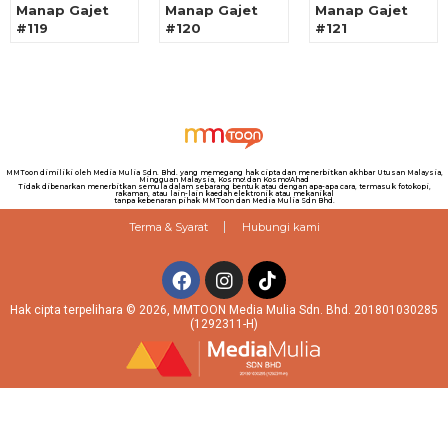
Manap Gajet
Manap Gajet
Manap Gajet
#119
#120
#121
MMToon dimiliki oleh Media Mulia Sdn. Bhd. yang memegang hak cipta dan menerbitkan akhbar Utusan Malaysia,
Mingguan Malaysia, Kosmo! dan Kosmo!Ahad
Tidak dibenarkan menerbitkan semula dalam sebarang bentuk atau dengan apa-apa cara, termasuk fotokopi,
rakaman, atau lain-lain kaedah elektronik atau mekanikal
tanpa kebenaran pihak MMToon dan Media Mulia Sdn Bhd.
Terma & Syarat
Hubungi kami
Hak cipta terpelihara © 2026, MMTOON Media Mulia Sdn. Bhd. 201801030285
(1292311-H)