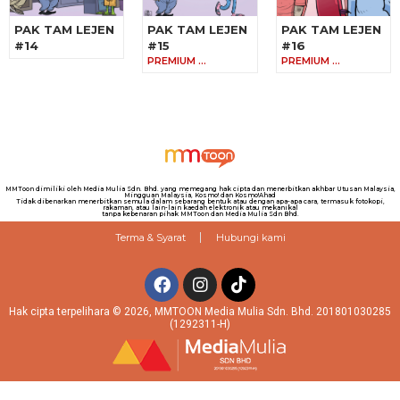
PAK TAM LEJEN
PAK TAM LEJEN
PAK TAM LEJEN
#14
#15
#16
PREMIUM …
PREMIUM …
MMToon dimiliki oleh Media Mulia Sdn. Bhd. yang memegang hak cipta dan menerbitkan akhbar Utusan Malaysia,
Mingguan Malaysia, Kosmo! dan Kosmo!Ahad
Tidak dibenarkan menerbitkan semula dalam sebarang bentuk atau dengan apa-apa cara, termasuk fotokopi,
rakaman, atau lain-lain kaedah elektronik atau mekanikal
tanpa kebenaran pihak MMToon dan Media Mulia Sdn Bhd.
Terma & Syarat
Hubungi kami
Hak cipta terpelihara © 2026, MMTOON Media Mulia Sdn. Bhd. 201801030285
(1292311-H)