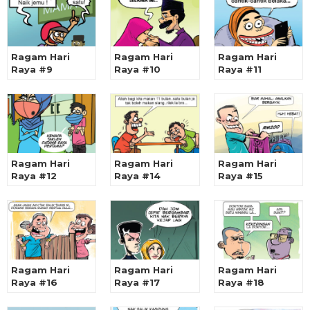
Ragam Hari
Ragam Hari
Ragam Hari
Raya #9
Raya #10
Raya #11
Ragam Hari
Ragam Hari
Ragam Hari
Raya #12
Raya #14
Raya #15
Ragam Hari
Ragam Hari
Ragam Hari
Raya #16
Raya #17
Raya #18