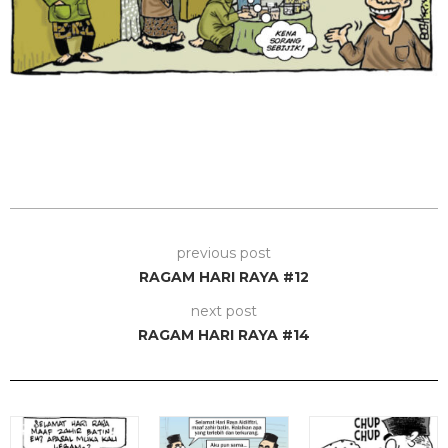
previous post
RAGAM HARI RAYA #12
next post
RAGAM HARI RAYA #14