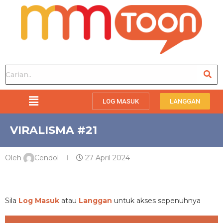
LOG MASUK
LANGGAN
VIRALISMA #21
Oleh
Cendol
27 April 2024
PREMIUM
Sila
Log Masuk
atau
Langgan
untuk akses sepenuhnya