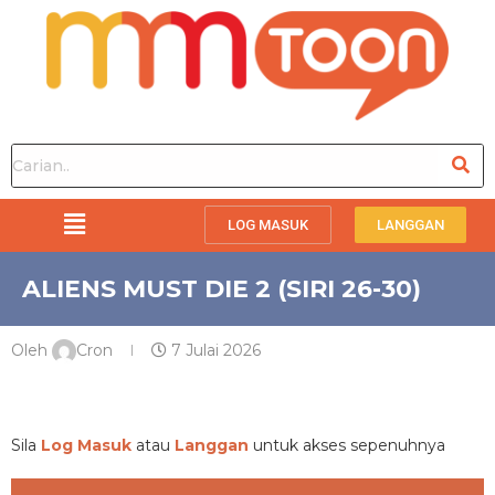
LOG MASUK
LANGGAN
ALIENS MUST DIE 2 (SIRI 26-30)
Oleh
Cron
7 Julai 2026
PREMIUM
Sila
Log Masuk
atau
Langgan
untuk akses sepenuhnya