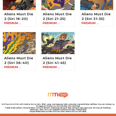
Aliens Must Die
Aliens Must Die
Aliens Must Die
2 (Siri 16-20)
2 (Siri 21-25)
2 (Siri 31-35)
PREMIUM …
PREMIUM …
PREMIUM …
Aliens Must Die
Aliens Must Die
2 (Siri 36-40)
2 (Siri 41-45)
PREMIUM …
PREMIUM …
MMToon dimiliki oleh Media Mulia Sdn. Bhd. yang memegang hak cipta dan menerbitkan akhbar Utusan Malaysia,
Mingguan Malaysia, Kosmo! dan Kosmo!Ahad
Tidak dibenarkan menerbitkan semula dalam sebarang bentuk atau dengan apa-apa cara, termasuk fotokopi,
rakaman, atau lain-lain kaedah elektronik atau mekanikal
tanpa kebenaran pihak MMToon dan Media Mulia Sdn Bhd.