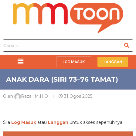
LOG MASUK
LANGGAN
ANAK DARA (SIRI 73–76 TAMAT)
Oleh
Razali M.H.O
31 Ogos 2025
PREMIUM
Sila
Log Masuk
atau
Langgan
untuk akses sepenuhnya