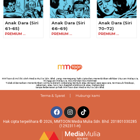
Anak Dara (Siri
Anak Dara (Siri
Anak Dara (Siri
61–65)
66–69)
70–72)
PREMIUM …
PREMIUM …
PREMIUM …
MMToon dimiliki oleh Media Mulia Sdn. Bhd. yang memegang hak cipta dan menerbitkan akhbar Utusan Malaysia,
Mingguan Malaysia, Kosmo! dan Kosmo!Ahad
Tidak dibenarkan menerbitkan semula dalam sebarang bentuk atau dengan apa-apa cara, termasuk fotokopi,
rakaman, atau lain-lain kaedah elektronik atau mekanikal
tanpa kebenaran pihak MMToon dan Media Mulia Sdn Bhd.
Terma & Syarat
Hubungi kami
Hak cipta terpelihara © 2026, MMTOON Media Mulia Sdn. Bhd. 201801030285
(1292311-H)