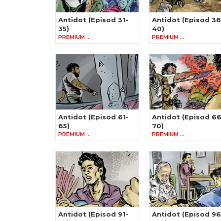
Antidot (Episod 31-
Antidot (Episod 36
35)
40)
PREMIUM …
PREMIUM …
Antidot (Episod 61-
Antidot (Episod 66
65)
70)
PREMIUM …
PREMIUM …
Antidot (Episod 91-
Antidot (Episod 96