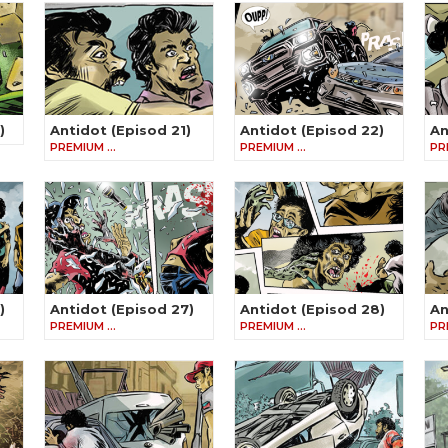
)
Antidot (Episod 21)
Antidot (Episod 22)
An
PREMIUM …
PREMIUM …
PR
)
Antidot (Episod 27)
Antidot (Episod 28)
An
PREMIUM …
PREMIUM …
PR