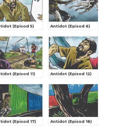
tidot (Episod 5)
Antidot (Episod 6)
tidot (Episod 11)
Antidot (Episod 12)
tidot (Episod 17)
Antidot (Episod 18)