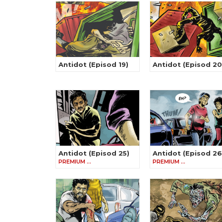
Antidot (Episod 19)
Antidot (Episod 20
Antidot (Episod 25)
Antidot (Episod 26
PREMIUM …
PREMIUM …