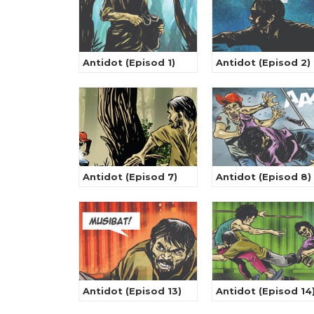
Antidot (Episod 1)
Antidot (Episod 2)
Antidot (Episod 7)
Antidot (Episod 8)
Antidot (Episod 13)
Antidot (Episod 14