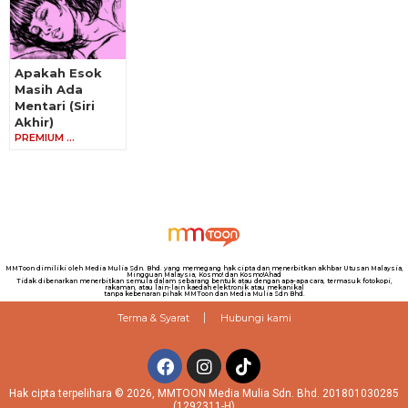
Apakah Esok
Masih Ada
Mentari (Siri
Akhir)
PREMIUM …
MMToon dimiliki oleh Media Mulia Sdn. Bhd. yang memegang hak cipta dan menerbitkan akhbar Utusan Malaysia,
Mingguan Malaysia, Kosmo! dan Kosmo!Ahad
Tidak dibenarkan menerbitkan semula dalam sebarang bentuk atau dengan apa-apa cara, termasuk fotokopi,
rakaman, atau lain-lain kaedah elektronik atau mekanikal
tanpa kebenaran pihak MMToon dan Media Mulia Sdn Bhd.
Terma & Syarat
Hubungi kami
Hak cipta terpelihara © 2026, MMTOON Media Mulia Sdn. Bhd. 201801030285
(1292311-H)