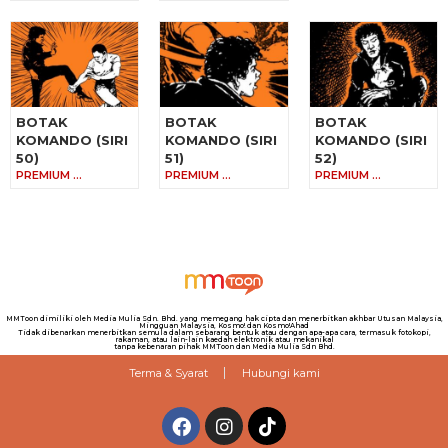
BOTAK
BOTAK
BOTAK
KOMANDO (SIRI
KOMANDO (SIRI
KOMANDO (SIRI
50)
51)
52)
PREMIUM …
PREMIUM …
PREMIUM …
MMToon dimiliki oleh Media Mulia Sdn. Bhd. yang memegang hak cipta dan menerbitkan akhbar Utusan Malaysia,
Mingguan Malaysia, Kosmo! dan Kosmo!Ahad
Tidak dibenarkan menerbitkan semula dalam sebarang bentuk atau dengan apa-apa cara, termasuk fotokopi,
rakaman, atau lain-lain kaedah elektronik atau mekanikal
tanpa kebenaran pihak MMToon dan Media Mulia Sdn Bhd.
Terma & Syarat
Hubungi kami