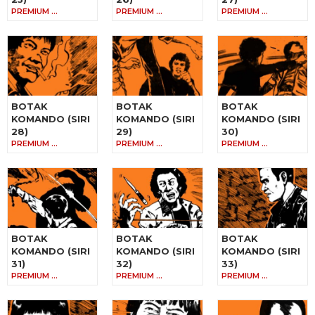
PREMIUM …
PREMIUM …
PREMIUM …
BOTAK
BOTAK
BOTAK
KOMANDO (SIRI
KOMANDO (SIRI
KOMANDO (SIRI
28)
29)
30)
PREMIUM …
PREMIUM …
PREMIUM …
BOTAK
BOTAK
BOTAK
KOMANDO (SIRI
KOMANDO (SIRI
KOMANDO (SIRI
31)
32)
33)
PREMIUM …
PREMIUM …
PREMIUM …