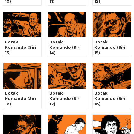
10)
11)
12)
Botak
Botak
Botak
Komando (Siri
Komando (Siri
Komando (Siri
13)
14)
15)
Botak
Botak
Botak
Komando (Siri
Komando (Siri
Komando (Siri
16)
17)
18)