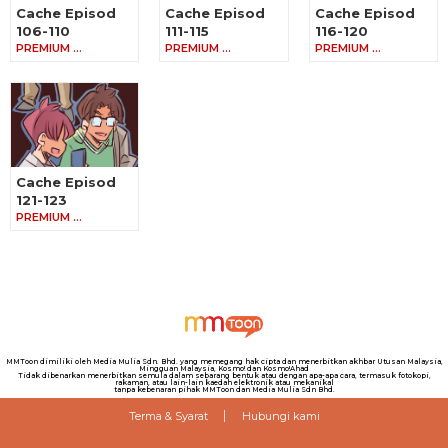
Cache Episod
Cache Episod
Cache Episod
106-110
111-115
116-120
PREMIUM …
PREMIUM …
PREMIUM …
Cache Episod
121-123
PREMIUM …
MMToon dimiliki oleh Media Mulia Sdn. Bhd. yang memegang hak cipta dan menerbitkan akhbar Utusan Malaysia,
Mingguan Malaysia, Kosmo! dan Kosmo!Ahad
Tidak dibenarkan menerbitkan semula dalam sebarang bentuk atau dengan apa-apa cara, termasuk fotokopi,
rakaman, atau lain-lain kaedah elektronik atau mekanikal
tanpa kebenaran pihak MMToon dan Media Mulia Sdn Bhd.
Terma & Syarat
Hubungi kami