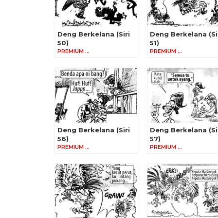
Deng Berkelana (Siri
Deng Berkelana (Si
50)
51)
PREMIUM …
PREMIUM …
Deng Berkelana (Siri
Deng Berkelana (Si
56)
57)
PREMIUM …
PREMIUM …