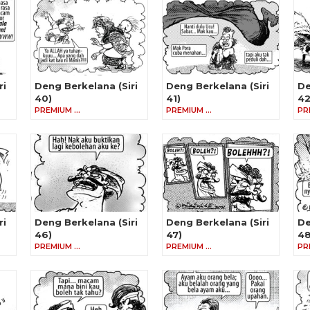
ri
Deng Berkelana (Siri
Deng Berkelana (Siri
De
40)
41)
42
PREMIUM …
PREMIUM …
PR
ri
Deng Berkelana (Siri
Deng Berkelana (Siri
De
46)
47)
48
PREMIUM …
PREMIUM …
PR