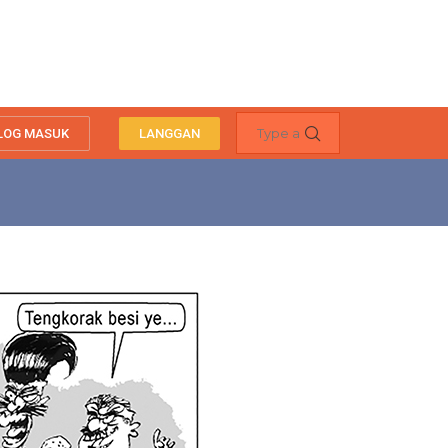
LOG MASUK
LANGGAN