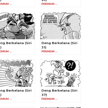
EMIUM …
PREMIUM …
ng Berkelana (Siri
Deng Berkelana (Siri
)
31)
EMIUM …
PREMIUM …
ng Berkelana (Siri
Deng Berkelana (Siri
)
37)
EMIUM …
PREMIUM …