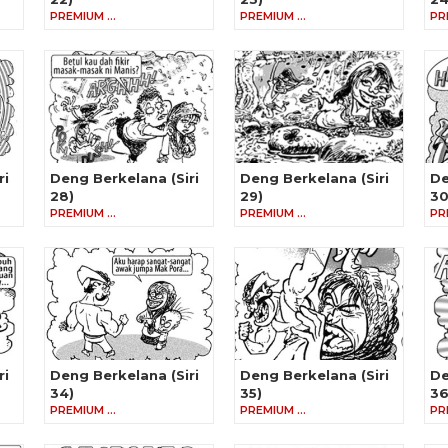
PREMIUM …
PREMIUM …
PR
ri
Deng Berkelana (Siri
Deng Berkelana (Siri
De
28)
29)
30
PREMIUM …
PREMIUM …
PR
ri
Deng Berkelana (Siri
Deng Berkelana (Siri
De
34)
35)
36
PREMIUM …
PREMIUM …
PR