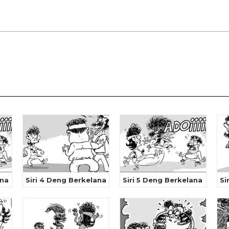
ana
Siri 4 Deng Berkelana
Siri 5 Deng Berkelana
Si