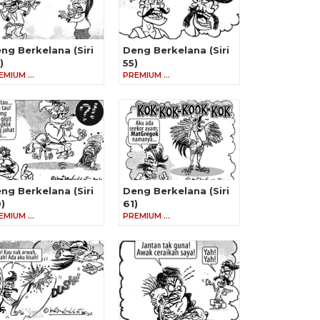
ng Berkelana (Siri
Deng Berkelana (Siri
)
55)
EMIUM …
PREMIUM …
ng Berkelana (Siri
Deng Berkelana (Siri
)
61)
EMIUM …
PREMIUM …