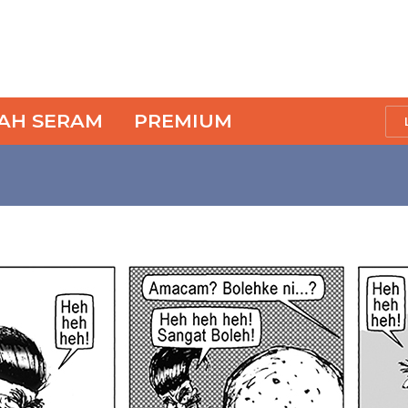
SAH SERAM
PREMIUM