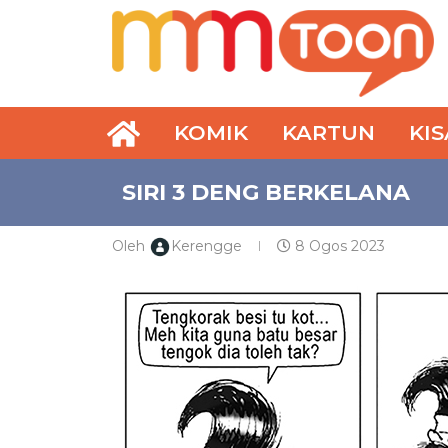
KOMIK
KARTUN
KI
SIRI 3 DENG BERKELANA
Oleh
Kerengge
8 Ogos 2023