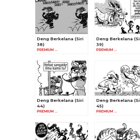
Deng Berkelana (Siri
Deng Berkelana (Si
38)
39)
PREMIUM …
PREMIUM …
Deng Berkelana (Siri
Deng Berkelana (Si
44)
45)
PREMIUM …
PREMIUM …