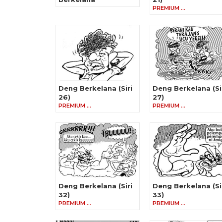
PREMIUM …
Deng Berkelana (Siri
Deng Berkelana (Si
26)
27)
PREMIUM …
PREMIUM …
Deng Berkelana (Siri
Deng Berkelana (Si
32)
33)
PREMIUM …
PREMIUM …