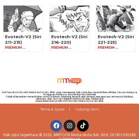
Evotech-V2 (Siri
Evotech-V2 (Siri
Evotech-V2 (Siri
211-215)
216-220)
221-225)
PREMIUM …
PREMIUM …
PREMIUM …
MMToon dimiliki oleh Media Mulia Sdn. Bhd. yang memegang hak cipta dan menerbitkan akhbar Utusan Malaysia,
Mingguan Malaysia, Kosmo! dan Kosmo!Ahad
Tidak dibenarkan menerbitkan semula dalam sebarang bentuk atau dengan apa-apa cara, termasuk fotokopi,
rakaman, atau lain-lain kaedah elektronik atau mekanikal
tanpa kebenaran pihak MMToon dan Media Mulia Sdn Bhd.
Terma & Syarat
Hubungi kami
Hak cipta terpelihara © 2026, MMTOON Media Mulia Sdn. Bhd. 201801030285