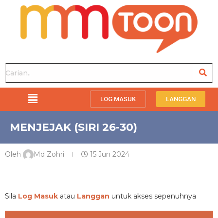
LOG MASUK
LANGGAN
MENJEJAK (SIRI 26-30)
Oleh
Md Zohri
15 Jun 2024
PREMIUM
Sila
Log Masuk
atau
Langgan
untuk akses sepenuhnya