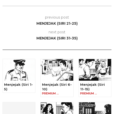
previous post
MENJEJAK (SIRI 21-25)
next post
MENJEJAK (SIRI 31-35)
Menjejak (Siri 1-
Menjejak (Siri 6-
Menjejak (Siri
5)
10)
11-15)
PREMIUM …
PREMIUM …