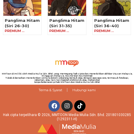
Panglima Hitam
Panglima Hitam
Panglima Hitam
(Siri 26-30)
(Siri 31-35)
(Siri 36-40)
PREMIUM …
PREMIUM …
PREMIUM …
MMToon dimiliki oleh Media Mulia Sdn. Bhd. yang memegang hak cipta dan menerbitkan akhbar Utusan Malaysia,
Mingguan Malaysia, Kosmo! dan Kosmo!Ahad
Tidak dibenarkan menerbitkan semula dalam sebarang bentuk atau dengan apa-apa cara, termasuk fotokopi,
rakaman, atau lain-lain kaedah elektronik atau mekanikal
tanpa kebenaran pihak MMToon dan Media Mulia Sdn Bhd.
Terma & Syarat
Hubungi kami
Hak cipta terpelihara © 2026, MMTOON Media Mulia Sdn. Bhd. 201801030285
(1292311-H)