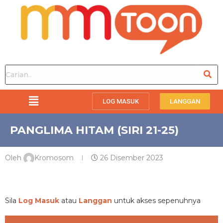
LOG MASUK
LANGGAN
PANGLIMA HITAM (SIRI 21-25)
Oleh
Kromosom
26 Disember 2023
PREMIUM
Sila
Log Masuk
atau
Langgan
untuk akses sepenuhnya