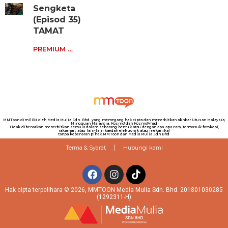
Sengketa
(Episod 35)
TAMAT
PREMIUM …
MMToon dimiliki oleh Media Mulia Sdn. Bhd. yang memegang hak cipta dan menerbitkan akhbar Utusan Malaysia,
Mingguan Malaysia, Kosmo! dan Kosmo!Ahad
Tidak dibenarkan menerbitkan semula dalam sebarang bentuk atau dengan apa-apa cara, termasuk fotokopi,
rakaman, atau lain-lain kaedah elektronik atau mekanikal
tanpa kebenaran pihak MMToon dan Media Mulia Sdn Bhd.
Terma & Syarat
Hubungi kami
Hak cipta terpelihara © 2026, MMTOON Media Mulia Sdn. Bhd. 201801030285
(1292311-H)