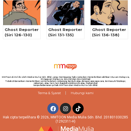
Ghost Reporter
Ghost Reporter
Ghost Reporter
(Siri 126-130)
(Siri 131-135)
(Siri 136-138)
MMToon dimiliki oleh Media Mulia Sdn. Bhd. yang memegang hak cipta dan menerbitkan akhbar Utusan Malaysia,
Mingguan Malaysia, Kosmo! dan Kosmo!Ahad
Tidak dibenarkan menerbitkan semula dalam sebarang bentuk atau dengan apa-apa cara, termasuk fotokopi,
rakaman, atau lain-lain kaedah elektronik atau mekanikal
tanpa kebenaran pihak MMToon dan Media Mulia Sdn Bhd.
Terma & Syarat
Hubungi kami
Hak cipta terpelihara © 2026, MMTOON Media Mulia Sdn. Bhd. 201801030285
(1292311-H)