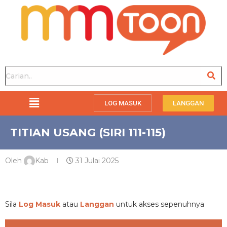
LOG MASUK
LANGGAN
TITIAN USANG (SIRI 111-115)
Oleh
Kab
31 Julai 2025
PREMIUM
Sila
Log Masuk
atau
Langgan
untuk akses sepenuhnya