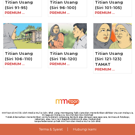
Titian Usang
Titian Usang
Titian Usang
(Siri 91-95)
(Siri 96-100)
(Siri 101-105)
PREMIUM …
PREMIUM …
PREMIUM …
Titian Usang
Titian Usang
Titian Usang
(Siri 106-110)
(Siri 116-120)
(Siri 121-123)
PREMIUM …
PREMIUM …
TAMAT
PREMIUM …
MMToon dimiliki oleh Media Mulia Sdn. Bhd. yang memegang hak cipta dan menerbitkan akhbar Utusan Malaysia,
Mingguan Malaysia, Kosmo! dan Kosmo!Ahad
Tidak dibenarkan menerbitkan semula dalam sebarang bentuk atau dengan apa-apa cara, termasuk fotokopi,
rakaman, atau lain-lain kaedah elektronik atau mekanikal
tanpa kebenaran pihak MMToon dan Media Mulia Sdn Bhd.
Terma & Syarat
Hubungi kami