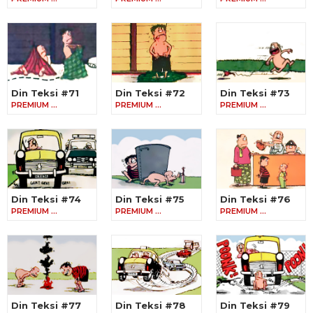
Din Teksi #71
Din Teksi #72
Din Teksi #73
PREMIUM …
PREMIUM …
PREMIUM …
Din Teksi #74
Din Teksi #75
Din Teksi #76
PREMIUM …
PREMIUM …
PREMIUM …
Din Teksi #77
Din Teksi #78
Din Teksi #79