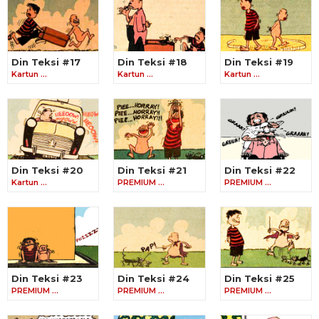
Din Teksi #17
Din Teksi #18
Din Teksi #19
Kartun …
Kartun …
Kartun …
Din Teksi #20
Din Teksi #21
Din Teksi #22
Kartun …
PREMIUM …
PREMIUM …
Din Teksi #23
Din Teksi #24
Din Teksi #25
PREMIUM …
PREMIUM …
PREMIUM …