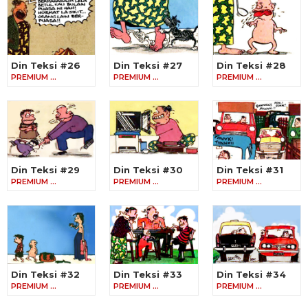
Din Teksi #26
Din Teksi #27
Din Teksi #28
PREMIUM …
PREMIUM …
PREMIUM …
Din Teksi #29
Din Teksi #30
Din Teksi #31
PREMIUM …
PREMIUM …
PREMIUM …
Din Teksi #32
Din Teksi #33
Din Teksi #34
PREMIUM …
PREMIUM …
PREMIUM …