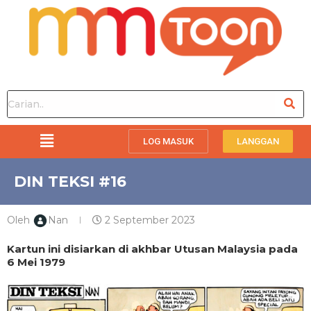
LOG MASUK
LANGGAN
DIN TEKSI #16
Oleh
Nan
2 September 2023
Kartun ini disiarkan di akhbar Utusan Malaysia pada
6 Mei 1979