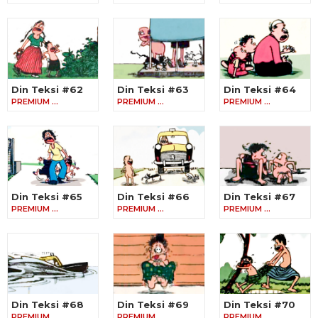
Din Teksi #62
Din Teksi #63
Din Teksi #64
PREMIUM …
PREMIUM …
PREMIUM …
Din Teksi #65
Din Teksi #66
Din Teksi #67
PREMIUM …
PREMIUM …
PREMIUM …
Din Teksi #68
Din Teksi #69
Din Teksi #70
PREMIUM …
PREMIUM …
PREMIUM …