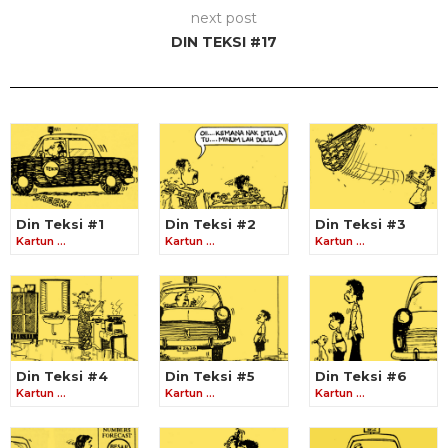
next post
DIN TEKSI #17
Din Teksi #1
Din Teksi #2
Din Teksi #3
Kartun …
Kartun …
Kartun …
Din Teksi #4
Din Teksi #5
Din Teksi #6
Kartun …
Kartun …
Kartun …