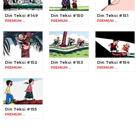
Din Teksi #149
Din Teksi #150
Din Teksi #151
PREMIUM …
PREMIUM …
PREMIUM …
Din Teksi #152
Din Teksi #153
Din Teksi #154
PREMIUM …
PREMIUM …
PREMIUM …
Din Teksi #155
PREMIUM …