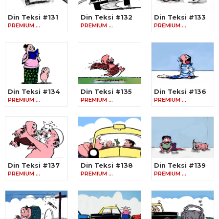
Din Teksi #131
Din Teksi #132
Din Teksi #133
PREMIUM …
PREMIUM …
PREMIUM …
Din Teksi #134
Din Teksi #135
Din Teksi #136
PREMIUM …
PREMIUM …
PREMIUM …
Din Teksi #137
Din Teksi #138
Din Teksi #139
PREMIUM …
PREMIUM …
PREMIUM …