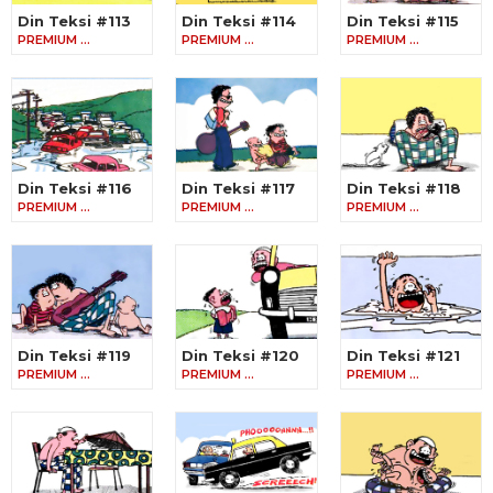
Din Teksi #113
Din Teksi #114
Din Teksi #115
PREMIUM …
PREMIUM …
PREMIUM …
Din Teksi #116
Din Teksi #117
Din Teksi #118
PREMIUM …
PREMIUM …
PREMIUM …
Din Teksi #119
Din Teksi #120
Din Teksi #121
PREMIUM …
PREMIUM …
PREMIUM …