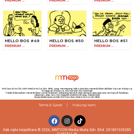
PREMIUM …
PREMIUM …
PREMIUM …
HELLO BOS #49
HELLO BOS #50
HELLO BOS #51
PREMIUM …
PREMIUM …
PREMIUM …
MMToon dimiliki oleh Media Mulia Sdn. Bhd. yang memegang hak cipta dan menerbitkan akhbar Utusan Malaysia,
Mingguan Malaysia, Kosmo! dan Kosmo!Ahad
Tidak dibenarkan menerbitkan semula dalam sebarang bentuk atau dengan apa-apa cara, termasuk fotokopi,
rakaman, atau lain-lain kaedah elektronik atau mekanikal
tanpa kebenaran pihak MMToon dan Media Mulia Sdn Bhd.
Terma & Syarat
Hubungi kami
Hak cipta terpelihara © 2026, MMTOON Media Mulia Sdn. Bhd. 201801030285