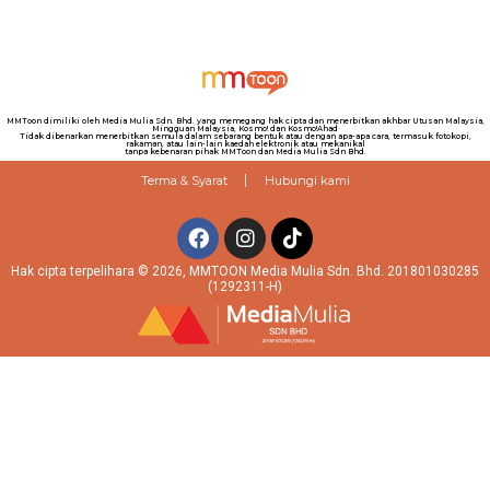
MMToon dimiliki oleh Media Mulia Sdn. Bhd. yang memegang hak cipta dan menerbitkan akhbar Utusan Malaysia,
Mingguan Malaysia, Kosmo! dan Kosmo!Ahad
Tidak dibenarkan menerbitkan semula dalam sebarang bentuk atau dengan apa-apa cara, termasuk fotokopi,
rakaman, atau lain-lain kaedah elektronik atau mekanikal
tanpa kebenaran pihak MMToon dan Media Mulia Sdn Bhd.
Terma & Syarat
Hubungi kami
Hak cipta terpelihara © 2026, MMTOON Media Mulia Sdn. Bhd. 201801030285
(1292311-H)