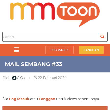
LOG MASUK
LANGGAN
MAIL SEMBANG #33
Oleh
C'Gu
22 Februari 2024
PREMIUM
Sila
Log Masuk
atau
Langgan
untuk akses sepenuhnya