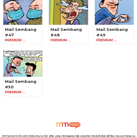
Mail Sembang
Mail Sembang
Mail Sembang
#47
#48
#49
PREMIUM …
PREMIUM …
PREMIUM …
Mail Sembang
#50
PREMIUM …
MMToon dimiliki oleh Media Mulia Sdn. Bhd. yang memegang hak cipta dan menerbitkan akhbar Utusan Malaysia,