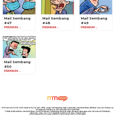
Mail Sembang
Mail Sembang
Mail Sembang
#47
#48
#49
PREMIUM …
PREMIUM …
PREMIUM …
Mail Sembang
#50
PREMIUM …
MMToon dimiliki oleh Media Mulia Sdn. Bhd. yang memegang hak cipta dan menerbitkan akhbar Utusan Malaysia,
Mingguan Malaysia, Kosmo! dan Kosmo!Ahad
Tidak dibenarkan menerbitkan semula dalam sebarang bentuk atau dengan apa-apa cara, termasuk fotokopi,
rakaman, atau lain-lain kaedah elektronik atau mekanikal
tanpa kebenaran pihak MMToon dan Media Mulia Sdn Bhd.