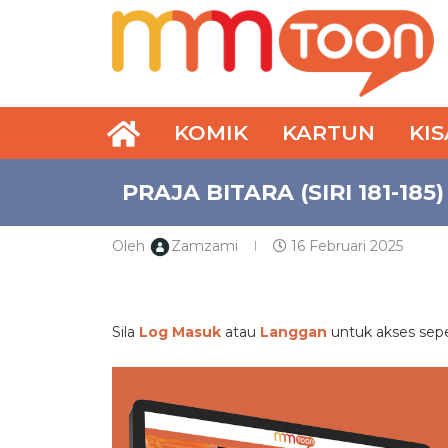
KOMIK
KARTUN
KI
PRAJA BITARA (SIRI 181-185)
Oleh
Zamzami
16 Februari 2025
PREMIUM
Sila
Log Masuk
atau
Langgan
untuk akses se