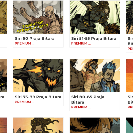
Siri 50 Praja Bitara
Siri 51-55 Praja Bitara
Si
PREMIUM …
PREMIUM …
Bi
PR
ara
Siri 75-79 Praja Bitara
Siri 80-85 Praja
Si
PREMIUM …
Bitara
Bi
PREMIUM …
PR