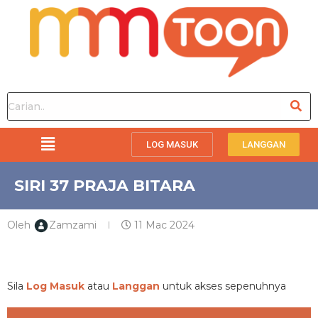
LOG MASUK
LANGGAN
SIRI 37 PRAJA BITARA
Oleh
Zamzami
11 Mac 2024
PREMIUM
Sila
Log Masuk
atau
Langgan
untuk akses sepenuhnya