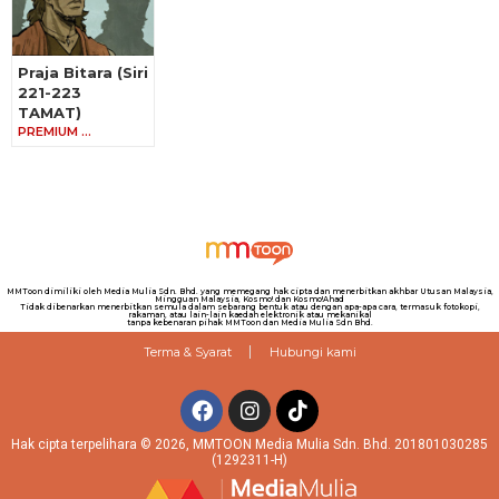
Praja Bitara (Siri
221-223
TAMAT)
PREMIUM …
MMToon dimiliki oleh Media Mulia Sdn. Bhd. yang memegang hak cipta dan menerbitkan akhbar Utusan Malaysia,
Mingguan Malaysia, Kosmo! dan Kosmo!Ahad
Tidak dibenarkan menerbitkan semula dalam sebarang bentuk atau dengan apa-apa cara, termasuk fotokopi,
rakaman, atau lain-lain kaedah elektronik atau mekanikal
tanpa kebenaran pihak MMToon dan Media Mulia Sdn Bhd.
Terma & Syarat
Hubungi kami
Hak cipta terpelihara © 2026, MMTOON Media Mulia Sdn. Bhd. 201801030285
(1292311-H)