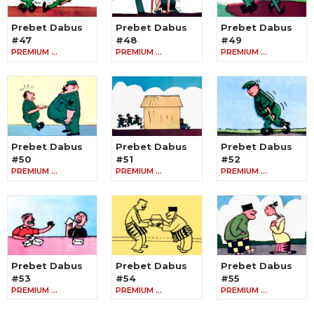
Prebet Dabus
Prebet Dabus
Prebet Dabus
#47
#48
#49
PREMIUM …
PREMIUM …
PREMIUM …
Prebet Dabus
Prebet Dabus
Prebet Dabus
#50
#51
#52
PREMIUM …
PREMIUM …
PREMIUM …
Prebet Dabus
Prebet Dabus
Prebet Dabus
#53
#54
#55
PREMIUM …
PREMIUM …
PREMIUM …