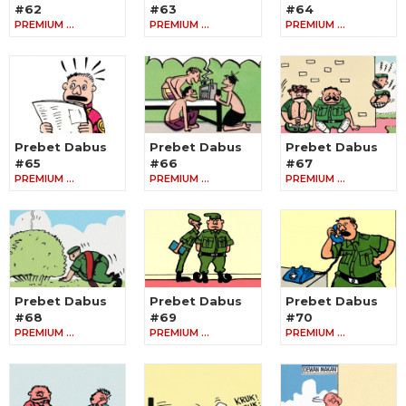
#62
#63
#64
PREMIUM …
PREMIUM …
PREMIUM …
Prebet Dabus
Prebet Dabus
Prebet Dabus
#65
#66
#67
PREMIUM …
PREMIUM …
PREMIUM …
Prebet Dabus
Prebet Dabus
Prebet Dabus
#68
#69
#70
PREMIUM …
PREMIUM …
PREMIUM …