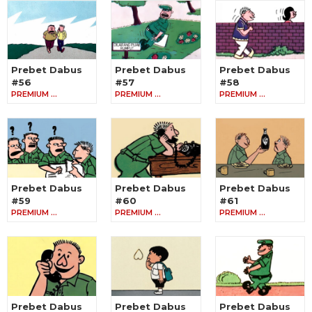
Prebet Dabus
Prebet Dabus
Prebet Dabus
#56
#57
#58
PREMIUM …
PREMIUM …
PREMIUM …
Prebet Dabus
Prebet Dabus
Prebet Dabus
#59
#60
#61
PREMIUM …
PREMIUM …
PREMIUM …
Prebet Dabus
Prebet Dabus
Prebet Dabus