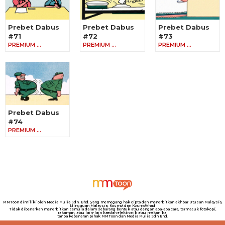
Prebet Dabus
Prebet Dabus
Prebet Dabus
#71
#72
#73
PREMIUM …
PREMIUM …
PREMIUM …
Prebet Dabus
#74
PREMIUM …
MMToon dimiliki oleh Media Mulia Sdn. Bhd. yang memegang hak cipta dan menerbitkan akhbar Utusan Malaysia,
Mingguan Malaysia, Kosmo! dan Kosmo!Ahad
Tidak dibenarkan menerbitkan semula dalam sebarang bentuk atau dengan apa-apa cara, termasuk fotokopi,
rakaman, atau lain-lain kaedah elektronik atau mekanikal
tanpa kebenaran pihak MMToon dan Media Mulia Sdn Bhd.