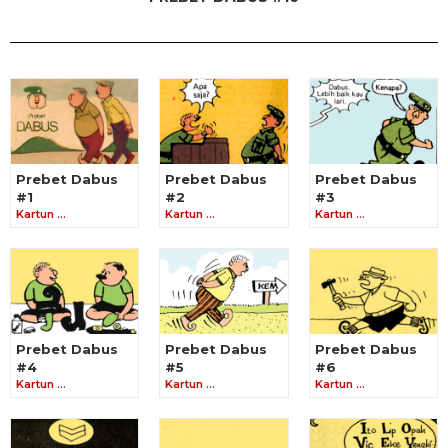
Prebet Dabus
Prebet Dabus
Prebet Dabus
#1
#2
#3
Kartun …
Kartun …
Kartun …
Prebet Dabus
Prebet Dabus
Prebet Dabus
#4
#5
#6
Kartun …
Kartun …
Kartun …