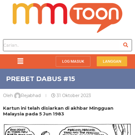
LOG MASUK
LANGGAN
PREBET DABUS #15
Oleh
Rejabhad
31 Oktober 2023
Kartun ini telah disiarkan di akhbar Mingguan
Malaysia pada 5 Jun 1983