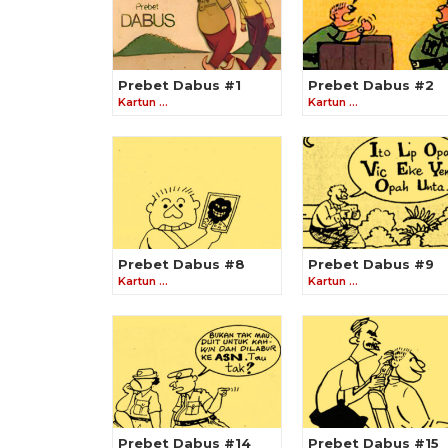
Prebet Dabus #1
Prebet Dabus #2
Kartun …
Kartun …
Prebet Dabus #8
Prebet Dabus #9
Kartun …
Kartun …
Prebet Dabus #14
Prebet Dabus #15