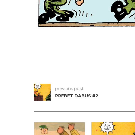
previous post
PREBET DABUS #2