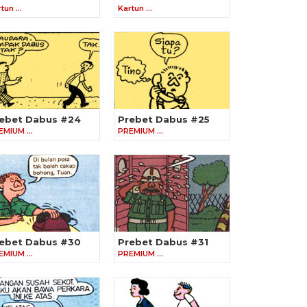
rtun …
Kartun …
ebet Dabus #24
Prebet Dabus #25
EMIUM …
PREMIUM …
ebet Dabus #30
Prebet Dabus #31
EMIUM …
PREMIUM …