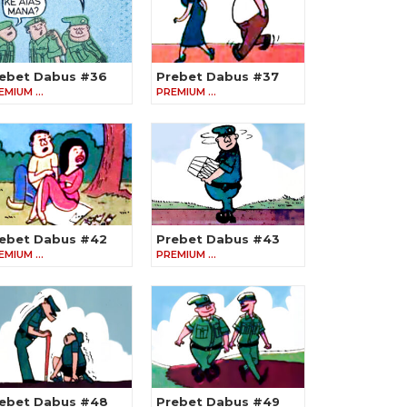
ebet Dabus #36
Prebet Dabus #37
EMIUM …
PREMIUM …
ebet Dabus #42
Prebet Dabus #43
EMIUM …
PREMIUM …
ebet Dabus #48
Prebet Dabus #49