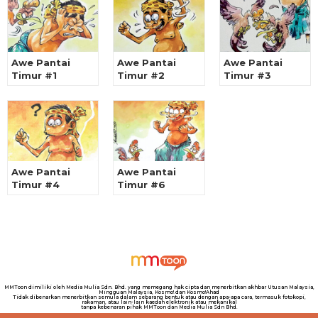
Awe Pantai
Awe Pantai
Awe Pantai
Timur #1
Timur #2
Timur #3
Awe Pantai
Awe Pantai
Timur #4
Timur #6
MMToon dimiliki oleh Media Mulia Sdn. Bhd. yang memegang hak cipta dan menerbitkan akhbar Utusan Malaysia,
Mingguan Malaysia, Kosmo! dan Kosmo!Ahad
Tidak dibenarkan menerbitkan semula dalam sebarang bentuk atau dengan apa-apa cara, termasuk fotokopi,
rakaman, atau lain-lain kaedah elektronik atau mekanikal
tanpa kebenaran pihak MMToon dan Media Mulia Sdn Bhd.