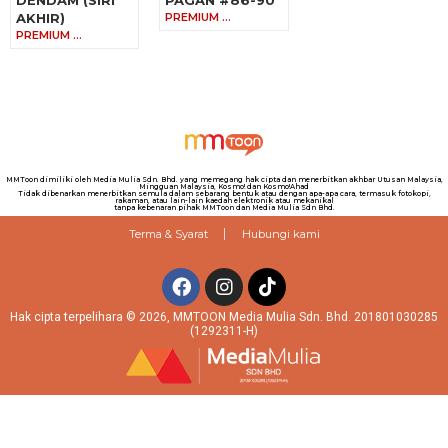
DENDAM (SIRI
PAGAN #86-90
AKHIR)
PREMIUM …
PREMIUM …
MMToon dimiliki oleh Media Mulia Sdn. Bhd. yang memegang hak cipta dan menerbitkan akhbar Utusan Malaysia,
Mingguan Malaysia, Kosmo! dan Kosmo!Ahad
Tidak dibenarkan menerbitkan semula dalam sebarang bentuk atau dengan apa-apa cara, termasuk fotokopi,
rakaman, atau lain-lain kaedah elektronik atau mekanikal
tanpa kebenaran pihak MMToon dan Media Mulia Sdn Bhd.
Terma & Syarat
Hubungi kami
Hak cipta terpelihara © 2026, MMTOON Media Mulia Sdn. Bhd. 201801030285
(1292311-H)