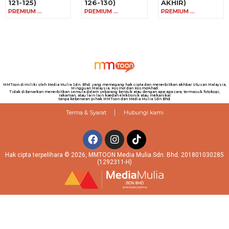
121-125)
126-130)
AKHIR)
PREMIUM …
PREMIUM …
PREMIUM …
MMToon dimiliki oleh Media Mulia Sdn. Bhd. yang memegang hak cipta dan menerbitkan akhbar Utusan Malaysia,
Mingguan Malaysia, Kosmo! dan Kosmo!Ahad
Tidak dibenarkan menerbitkan semula dalam sebarang bentuk atau dengan apa-apa cara, termasuk fotokopi,
rakaman, atau lain-lain kaedah elektronik atau mekanikal
tanpa kebenaran pihak MMToon dan Media Mulia Sdn Bhd.
Terma & Syarat
Hubungi kami
Hak cipta terpelihara © 2026, MMTOON Media Mulia Sdn. Bhd. 201801030285
(1292311-H)