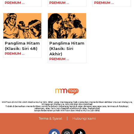
PREMIUM …
PREMIUM …
PREMIUM …
Panglima Hitam
Panglima Hitam
(Klasik: Siri 48)
(Klasik: Siri
PREMIUM …
Akhir)
PREMIUM …
MMToon dimiliki oleh Media Mulia Sdn. Bhd. yang memegang hak cipta dan menerbitkan akhbar Utusan Malaysia,
Mingguan Malaysia, Kosmo! dan Kosmo!Ahad
Tidak dibenarkan menerbitkan semula dalam sebarang bentuk atau dengan apa-apa cara, termasuk fotokopi,
rakaman, atau lain-lain kaedah elektronik atau mekanikal
tanpa kebenaran pihak MMToon dan Media Mulia Sdn Bhd.
Terma & Syarat
Hubungi kami