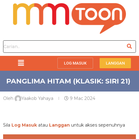
LOG MASUK
LANGGAN
PANGLIMA HITAM (KLASIK: SIRI 21)
Oleh
Yaakob Yahaya
9 Mac 2024
PREMIUM
Sila
Log Masuk
atau
Langgan
untuk akses sepenuhnya