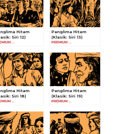
nglima Hitam
Panglima Hitam
lasik: Siri 12)
(Klasik: Siri 13)
EMIUM …
PREMIUM …
nglima Hitam
Panglima Hitam
lasik: Siri 18)
(Klasik: Siri 19)
EMIUM …
PREMIUM …