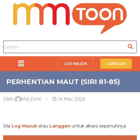
LOG MASUK
LANGGAN
PERHENTIAN MAUT (SIRI 81-85)
Oleh
Md Zohri
14 Mac 2026
PREMIUM
Sila
Log Masuk
atau
Langgan
untuk akses sepenuhnya