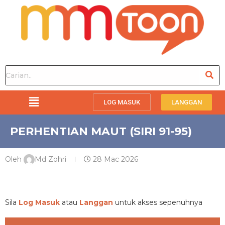
LOG MASUK
LANGGAN
PERHENTIAN MAUT (SIRI 91-95)
Oleh
Md Zohri
28 Mac 2026
PREMIUM
Sila
Log Masuk
atau
Langgan
untuk akses sepenuhnya