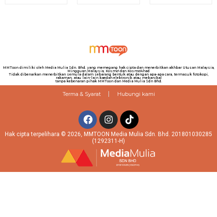
MMToon dimiliki oleh Media Mulia Sdn. Bhd. yang memegang hak cipta dan menerbitkan akhbar Utusan Malaysia,
Mingguan Malaysia, Kosmo! dan Kosmo!Ahad
Tidak dibenarkan menerbitkan semula dalam sebarang bentuk atau dengan apa-apa cara, termasuk fotokopi,
rakaman, atau lain-lain kaedah elektronik atau mekanikal
tanpa kebenaran pihak MMToon dan Media Mulia Sdn Bhd.
Terma & Syarat
Hubungi kami
Hak cipta terpelihara © 2026, MMTOON Media Mulia Sdn. Bhd. 201801030285
(1292311-H)