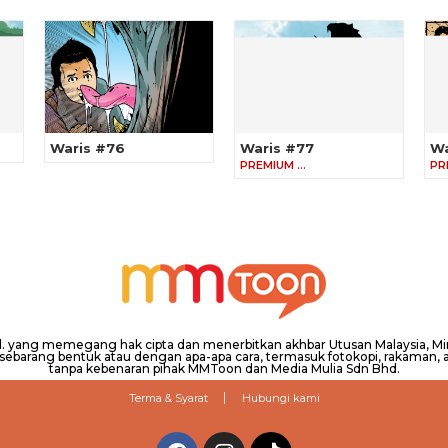
Waris #76
Waris #77
Wa
PREMIUM …
PR
hd. yang memegang hak cipta dan menerbitkan akhbar Utusan Malaysia, 
barang bentuk atau dengan apa-apa cara, termasuk fotokopi, rakaman, at
tanpa kebenaran pihak MMToon dan Media Mulia Sdn Bhd.
Terma & Syarat
Hubungi kami