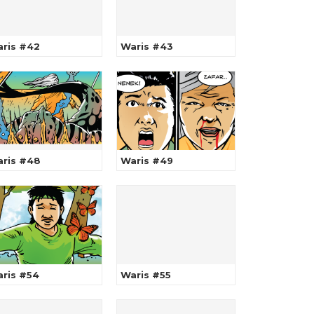
ris #42
Waris #43
ris #48
Waris #49
ris #54
Waris #55