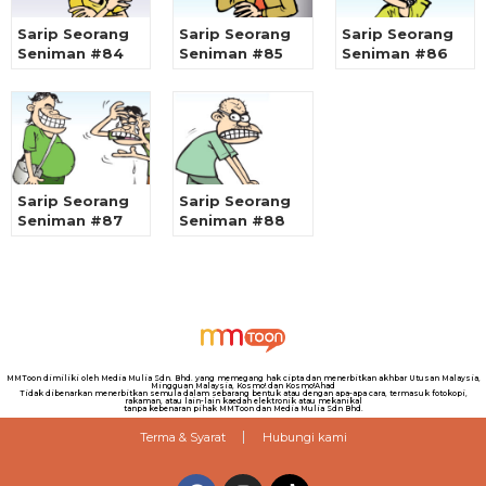
Sarip Seorang
Sarip Seorang
Sarip Seorang
Seniman #84
Seniman #85
Seniman #86
Sarip Seorang
Sarip Seorang
Seniman #87
Seniman #88
MMToon dimiliki oleh Media Mulia Sdn. Bhd. yang memegang hak cipta dan menerbitkan akhbar Utusan Malaysia,
Mingguan Malaysia, Kosmo! dan Kosmo!Ahad
Tidak dibenarkan menerbitkan semula dalam sebarang bentuk atau dengan apa-apa cara, termasuk fotokopi,
rakaman, atau lain-lain kaedah elektronik atau mekanikal
tanpa kebenaran pihak MMToon dan Media Mulia Sdn Bhd.
Terma & Syarat
Hubungi kami