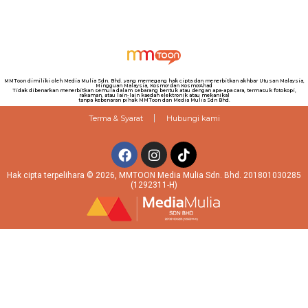
MMToon dimiliki oleh Media Mulia Sdn. Bhd. yang memegang hak cipta dan menerbitkan akhbar Utusan Malaysia,
Mingguan Malaysia, Kosmo! dan Kosmo!Ahad
Tidak dibenarkan menerbitkan semula dalam sebarang bentuk atau dengan apa-apa cara, termasuk fotokopi,
rakaman, atau lain-lain kaedah elektronik atau mekanikal
tanpa kebenaran pihak MMToon dan Media Mulia Sdn Bhd.
Terma & Syarat
Hubungi kami
Hak cipta terpelihara © 2026, MMTOON Media Mulia Sdn. Bhd. 201801030285
(1292311-H)